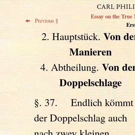
Essay on the True 
Previous §
Erst
Von de
2. Hauptstück.
Manieren
Von d
4. Abtheilung.
Doppelschlage
§. 37. Endlich kömmt
der Doppelschlag auch
nach zwey kleinen