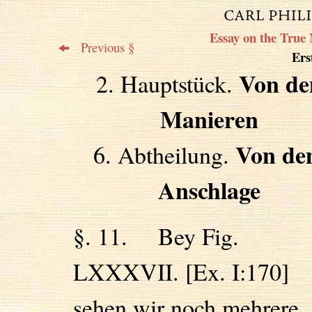
Essay on the True 
Previous §
Erst
Von de
2. Hauptstück.
Manieren
Von d
6. Abtheilung.
Anschlage
§. 11. Bey Fig.
LXXXVII. [Ex. I:170]
sehen wir noch mehrere