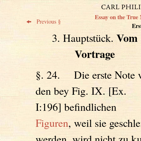
Essay on the True 
Previous §
Erst
Vom
3. Hauptstück.
Vortrage
§. 24. Die erste Note 
den bey Fig. IX. [Ex.
I:196] befindlichen
Figuren
, weil sie geschle
werden, wird nicht zu k