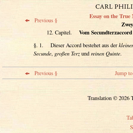
Essay on the True 
Previous §
Zweyt
Vom Secundterzaccord
12. Capitel.
§. 1. Dieser Accord bestehet aus der
kleine
Secunde
,
großen Terz
und
reinen Quinte
.
Previous §
Jump to 
Translation © 2026 T
Ta
S