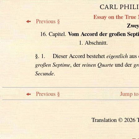
Essay on the True 
Previous §
Zweyt
Vom Accord der großen Sept
16. Capitel.
1. Abschnitt.
§. 1. Dieser Accord bestehet
eigentlich
aus 
großen Septime
, der
reinen Quarte
und der
gr
Secunde
.
Previous §
Jump to 
Translation © 2026 T