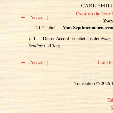
Essay on the True 
Previous §
Zweyt
Vom Septimennonenacco
20. Capitel.
§. 1. Dieser Accord bestehet aus der
None,
Septime
und
Terz
.
Previous §
Jump to 
Translation © 2026 T
Ta
S