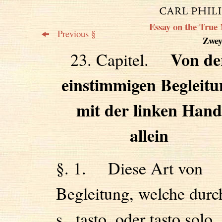
Essay on the True 
Previous §
Zweyt
Von de
23. Capitel.
einstimmigen Begleitu
mit der linken Hand
allein
§. 1. Diese Art von
Begleitung, welche durch
s., tasto, oder tasto solo