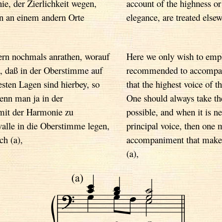
e, der Zierlichkeit wegen,
account of the highness or
en an einem andern Orte
elegance, are treated else
tern nochmals anrathen, worauf
Here we only wish to emph
, daß in der Oberstimme auf
recommended to accompanis
sten Lagen sind hierbey, so
that the highest voice of 
enn man ja in der
One should always take the
mit der Harmonie zu
possible, and when it is ne
valle in die Oberstimme legen,
principal voice, then one m
ch (a),
accompaniment that make t
(a),