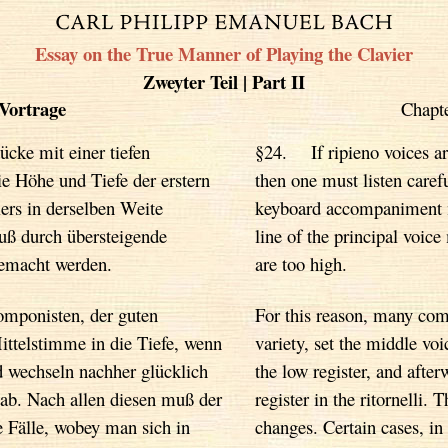
Essay on the True Manner of Playing the Clavier
Zweyter Teil | Part II
Vortrage
Chap
ke mit einer tiefen
§24. If ripieno voices are
e Höhe und Tiefe der erstern
then one must listen carefu
ers in derselben Weite
keyboard accompaniment m
ß durch übersteigende
line of the principal voic
gemacht werden.
are too high.
omponisten, der guten
For this reason, many co
ttelstimme in die Tiefe, wenn
variety, set the middle voi
d wechseln nachher glücklich
the low register, and after
 ab. Nach allen diesen muß der
register in the ritornelli.
 Fälle, wobey man sich in
changes. Certain cases, i