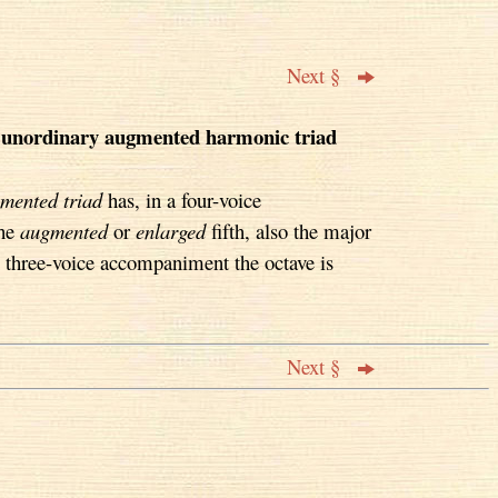
Next §
 unordinary augmented harmonic triad
mented triad
has, in a four-voice
the
augmented
or
enlarged
fifth, also the major
n three-voice accompaniment the octave is
Next §