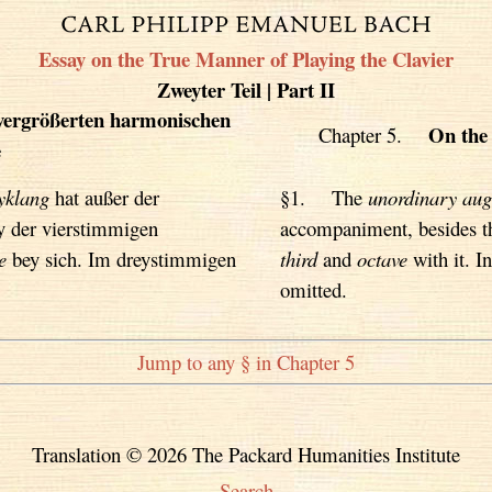
Essay on the True Manner of Playing the Clavier
Zweyter Teil | Part II
vergrößerten harmonischen
On the
Chapter 5.
e
yklang
hat außer der
§1. The
unordinary aug
 der vierstimmigen
accompaniment, besides 
e
bey sich. Im dreystimmigen
third
and
octave
with it. I
omitted.
Jump to any § in Chapter 5
Translation © 2026 The Packard Humanities Institute
Search