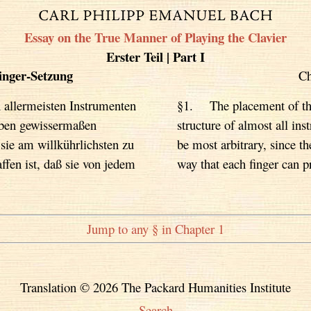
Essay on the True Manner of Playing the Clavier
Erster Teil | Part I
inger-Setzung
Ch
 allermeisten Instrumenten
§1. The placement of the 
elben gewissermaßen
structure of almost all ins
 sie am willkührlichsten zu
be most arbitrary, since th
ffen ist, daß sie von jedem
way that each finger can p
Jump to any § in Chapter 1
Translation © 2026 The Packard Humanities Institute
Search