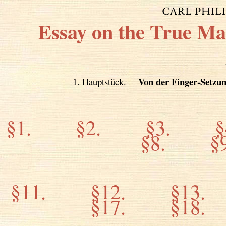
Essay on the True Man
Von der Finger-Setzu
1. Hauptstück.
§1.
§2.
§3.
§
§8.
§
§11.
§12.
§13.
§17.
§18.