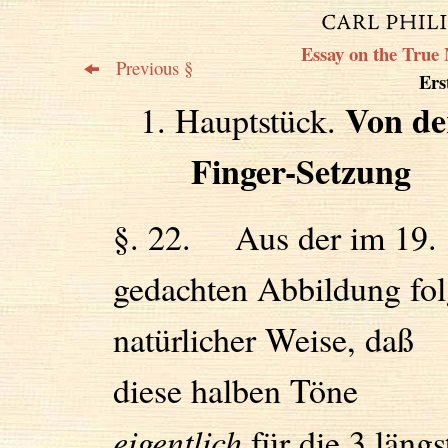
Essay on the True 
Previous §
Erst
Von de
1. Hauptstück.
Finger-Setzung
§. 22. Aus der im 19. 
gedachten Abbildung fol
natürlicher Weise, daß
diese halben Töne
eigentlich
für die 3 längs