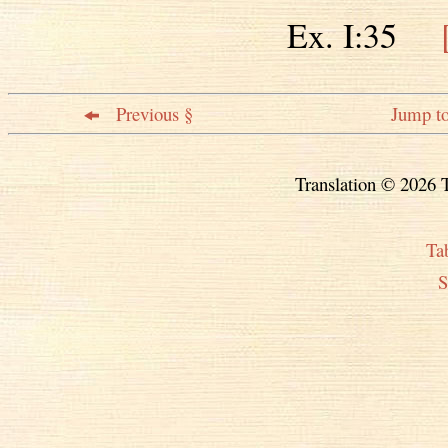
Ex. I:35
Previous §
Jump to
Translation © 2026 T
Ta
S