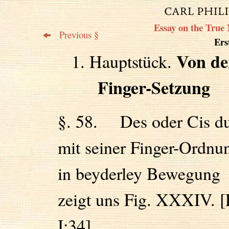
Essay on the True 
Previous §
Erst
Von de
1. Hauptstück.
Finger-Setzung
§. 58. Des oder Cis d
mit seiner Finger-Ordnu
in beyderley Bewegung
zeigt uns Fig. XXXIV. [
I:34]