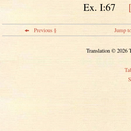
Ex. I:67
Previous §
Jump to
Translation © 2026 T
Ta
S