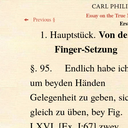
Essay on the True 
Previous §
Erst
Von de
1. Hauptstück.
Finger-Setzung
§. 95. Endlich habe ic
um beyden Händen
Gelegenheit zu geben, si
gleich zu üben, bey Fig.
LXVI. [Ex. I:67] zwey