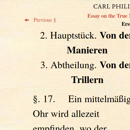
Essay on the True 
Previous §
Erst
Von de
2. Hauptstück.
Manieren
Von de
3. Abtheilung.
Trillern
§. 17. Ein mittelmäßi
Ohr wird allezeit
empfinden, wo der