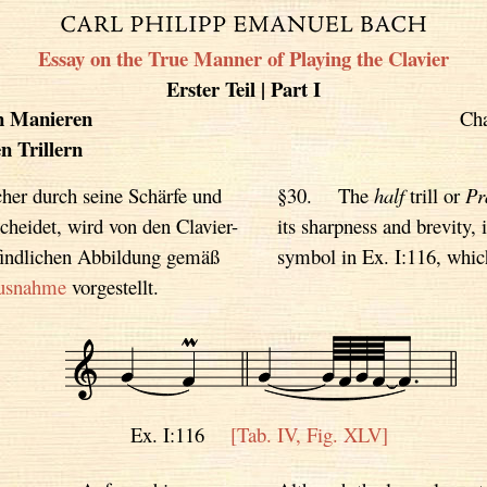
Essay on the True Manner of Playing the Clavier
Erster Teil | Part I
n Manieren
Cha
n Trillern
cher durch seine Schärfe und
§30. The
half
trill or
Pra
cheidet, wird von den Clavier-
its sharpness and brevity, 
efindlichen Abbildung gemäß
symbol in Ex. I:116, which
usnahme
vorgestellt.
Ex. I:116
[Tab. IV, Fig. XLV]