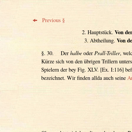
Previous §
Von de
2. Hauptstück.
Von de
3. Abtheilung.
§. 30. Der
halbe
oder
Prall-Triller
, wel
Kürze sich von den übrigen Trillern unters
Spielern der bey Fig. XLV. [Ex. I:116] b
bezeichnet. Wir finden allda auch seine
A