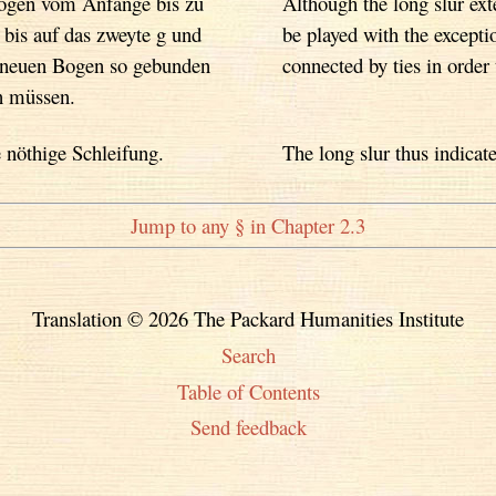
Bogen vom Anfange bis zu
Although the long slur ext
 bis auf das zweyte g und
be played with the excepti
n neuen Bogen so gebunden
connected by ties in order 
en müssen.
 nöthige Schleifung.
The long slur thus indicate
Jump to any § in Chapter 2.3
Translation © 2026 The Packard Humanities Institute
Search
Table of Contents
Send feedback