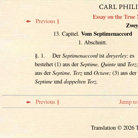
Essay on the True 
Previous §
Zweyt
Vom Septimenaccord
13. Capitel.
1. Abschnitt.
§. 1. Der
Septimenaccord
ist
dreyerley
: es
bestehet (1) aus der
Septime, Quinte
und
Terz
aus der
Septime, Terz
und
Octave;
(3) aus der
Septime
und
doppelten Terz
.
Previous §
Jump to 
Translation © 2026 T