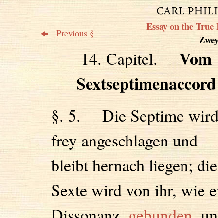
Essay on the True 
Previous §
Zweyt
Vom
14. Capitel.
Sextseptimenaccord
§. 5. Die Septime wir
frey angeschlagen und
bleibt hernach liegen; die
Sexte wird von ihr, wie e
Dissonanz,
gebunden
, u