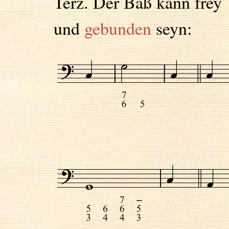
Terz. Der Baß kann frey
und
gebunden
seyn: