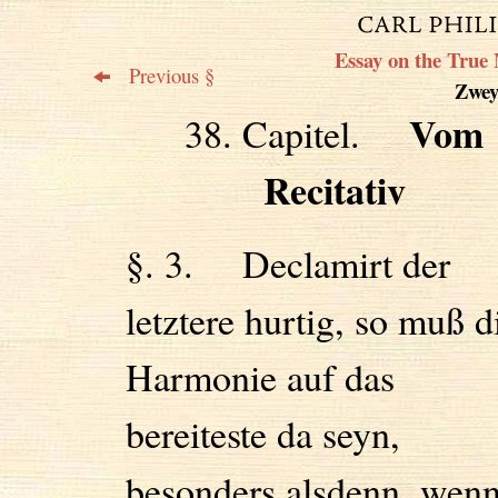
Essay on the True 
Previous §
Zweyt
Vom
38. Capitel.
Recitativ
§. 3. Declamirt der
letztere hurtig, so muß d
Harmonie auf das
bereiteste da seyn,
besonders alsdenn, wen