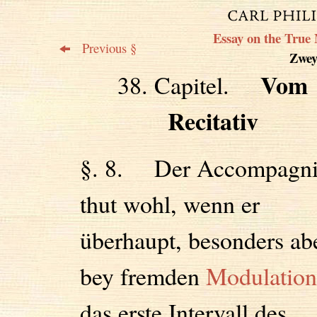
Essay on the True 
Previous §
Zweyt
Vom
38. Capitel.
Recitativ
§. 8. Der Accompagni
thut wohl, wenn er
überhaupt, besonders ab
bey fremden
Modulation
das erste Intervall des