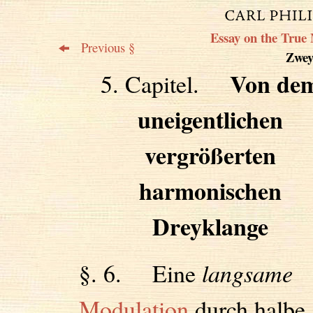
Essay on the True 
Previous §
Zweyt
Von de
5. Capitel.
uneigentlichen
vergrößerten
harmonischen
Dreyklange
§. 6. Eine
langsame
Modulation
durch halbe