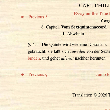
Essay on the True 
Previous §
Zweyt
Vom Sextquintenaccord
8. Capitel.
1. Abschnitt.
§. 4. Die Quinte wird wie eine Dissonanz
gebraucht; sie läßt sich
zuweilen
von der Sext
binden
, und gehet
allezeit
nachher herunter.
Previous §
Jump to
Translation © 2026 T