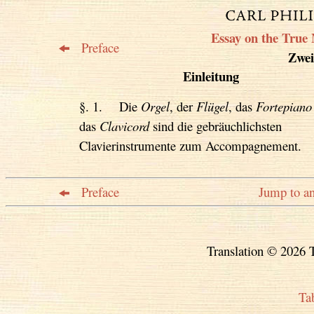
Essay on the True 
Preface
Zweit
Einleitung
§. 1. Die
Orgel
, der
Flügel
, das
Fortepiano
das
Clavicord
sind die gebräuchlichsten
Clavierinstrumente zum Accompagnement.
Preface
Jump to an
Translation © 2026 T
Ta