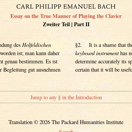
Essay on the True Manner of Playing the Clavier
Zweiter Teil | Part II
indung des
Holfeldischen
§2. It is a shame that th
worden ist; man kann daher
keyboard instrument
has n
ht genau bestimmen. Es ist
determine accurately its 
er Begleitung gut ausnehmen
certain that it will be usefu
Jump to any § in the Introduction
Translation © 2026 The Packard Humanities Institute
Search