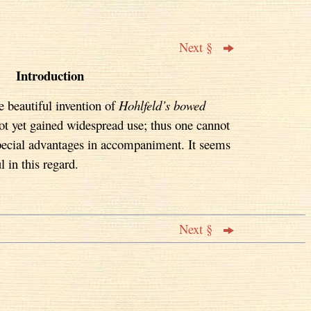
Next §
Introduction
e beautiful invention of
Hohlfeld’s bowed
ot yet gained widespread use; thus one cannot
special advantages in accompaniment. It seems
l in this regard.
Next §