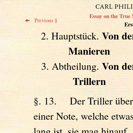
Essay on the True 
Previous §
Erst
Von de
2. Hauptstück.
Manieren
Von de
3. Abtheilung.
Trillern
§. 13. Der Triller über
einer Note, welche etwa
lang ist, sie mag hinauf