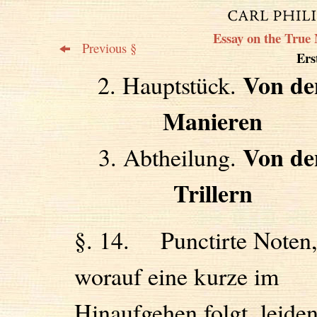
Essay on the True 
Previous §
Erst
Von de
2. Hauptstück.
Manieren
Von de
3. Abtheilung.
Trillern
§. 14. Punctirte Noten
worauf eine kurze im
Hinaufgehen folgt, leide