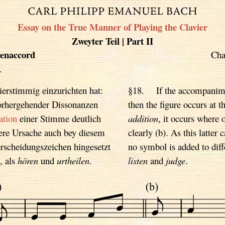
Essay on the True Manner of Playing the Clavier
Zweyter Teil | Part II
enaccord
Cha
.
rstimmig einzurichten hat:
§18. If the accompanim
rhergehender Dissonanzen
then the figure occurs at t
tion
einer Stimme deutlich
addition
, it occurs where 
tere Ursache auch bey diesem
clearly (b). As this latter
erscheidungszeichen hingesetzt
no symbol is added to diff
, als
hören
und
urtheilen
.
listen
and
judge
.