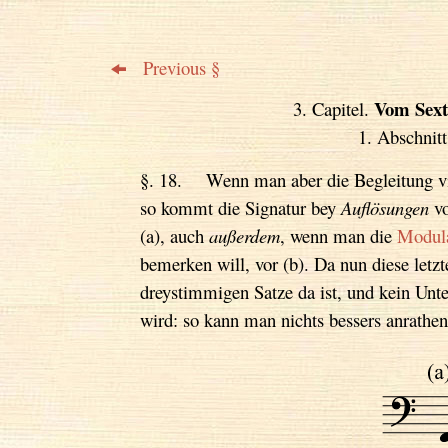
Previous §
Vom Sext
3. Capitel.
1. Abschnitt
§. 18. Wenn man aber die Begleitung vie
so kommt die Signatur bey
Auflösungen
vo
(a), auch
außerdem
, wenn man die
Modula
bemerken will, vor (b). Da nun diese letz
dreystimmigen Satze da ist, und kein Unt
wird: so kann man nichts bessers anrathen