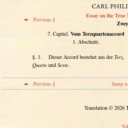
Essay on the True 
Previous §
Zweyt
Vom Terzquartenaccord
7. Capitel.
1. Abschnitt.
§. 1. Dieser Accord bestehet aus der
Terz
,
Quarte
und
Sexte
.
Previous §
Jump to
Translation © 2026 T
Ta